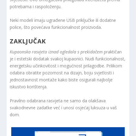
potrebama i raspoloženju.
Neki modeli imaju ugrađene USB priključke ili dodatne
police, što povećava funkcionalnost proizvoda.
ZAKLJUČAK
Kupaonska rasvjeta iznad ogledala s prekidačem
praktičan
je i estetski dodatak svakoj kupaonici. Nudi funkcionalnost,
energetsku učinkovitost i mogućnost prilagodbe. Prilikom
odabira obratite pozornost na dizajn, boju svjetlosti i
jednostavnost montaže kako biste osigurali najbolje
iskustvo korištenja.
Pravilno odabrana rasvjeta ne samo da olakšava
svakodnevne zadatke već i unosi osjećaj luksuza u vaš
dom.