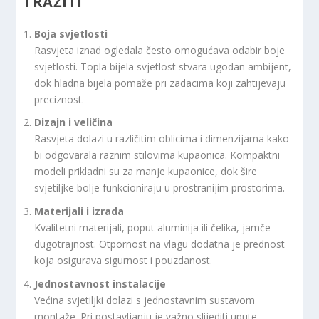
TRAŽITI
Boja svjetlosti
Rasvjeta iznad ogledala često omogućava odabir boje
svjetlosti. Topla bijela svjetlost stvara ugodan ambijent,
dok hladna bijela pomaže pri zadacima koji zahtijevaju
preciznost.
Dizajn i veličina
Rasvjeta dolazi u različitim oblicima i dimenzijama kako
bi odgovarala raznim stilovima kupaonica. Kompaktni
modeli prikladni su za manje kupaonice, dok šire
svjetiljke bolje funkcioniraju u prostranijim prostorima.
Materijali i izrada
Kvalitetni materijali, poput aluminija ili čelika, jamče
dugotrajnost. Otpornost na vlagu dodatna je prednost
koja osigurava sigurnost i pouzdanost.
Jednostavnost instalacije
Većina svjetiljki dolazi s jednostavnim sustavom
montaže. Pri postavljanju je važno slijediti upute