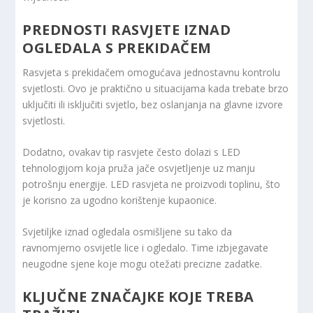
PREDNOSTI RASVJETE IZNAD
OGLEDALA S PREKIDAČEM
Rasvjeta s prekidačem omogućava jednostavnu kontrolu
svjetlosti. Ovo je praktično u situacijama kada trebate brzo
uključiti ili isključiti svjetlo, bez oslanjanja na glavne izvore
svjetlosti.
Dodatno, ovakav tip rasvjete često dolazi s LED
tehnologijom koja pruža jače osvjetljenje uz manju
potrošnju energije. LED rasvjeta ne proizvodi toplinu, što
je korisno za ugodno korištenje kupaonice.
Svjetiljke iznad ogledala osmišljene su tako da
ravnomjerno osvijetle lice i ogledalo. Time izbjegavate
neugodne sjene koje mogu otežati precizne zadatke.
KLJUČNE ZNAČAJKE KOJE TREBA