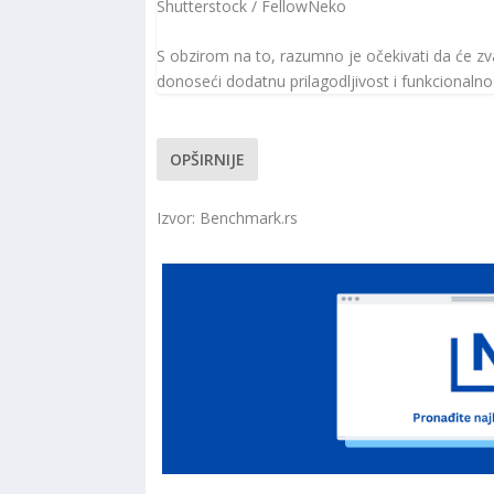
Shutterstock / FellowNeko
S obzirom na to, razumno je očekivati da će z
donoseći dodatnu prilagodljivost i funkcional
OPŠIRNIJE
Izvor: Benchmark.rs