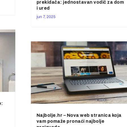
prekidača: jednostavan vodič za dom
i ured
jun 7, 2025
e:
Najbolje.hr – Nova web stranica koja
vam pomaže pronaći najbolje