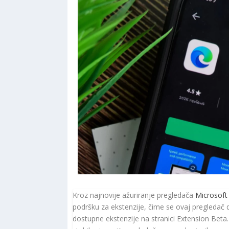
Kroz najnovije ažuriranje pregledača
Microsoft
podršku za ekstenzije, čime se ovaj pregledač d
dostupne ekstenzije na stranici Extension Bet