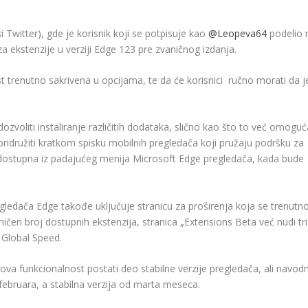
 Twitter), gde je korisnik koji se potpisuje kao
@Leopeva64
podelio 
a ekstenzije u verziji Edge 123 pre zvaničnog izdanja.
t trenutno sakrivena u opcijama, te da će korisnici ručno morati da j
oliti instaliranje različitih dodataka, slično kao što to već omogu
pridružiti kratkom spisku mobilnih pregledača koji pružaju podršku za
o dostupna iz padajućeg menija Microsoft Edge pregledača, kada bude
gledača Edge takođe uključuje stranicu za proširenja koja se trenutn
aničen broj dostupnih ekstenzija, stranica „Extensions Beta već nudi tri
 Global Speed.
va funkcionalnost postati deo stabilne verzije pregledača, ali navodn
februara, a stabilna verzija od marta meseca.