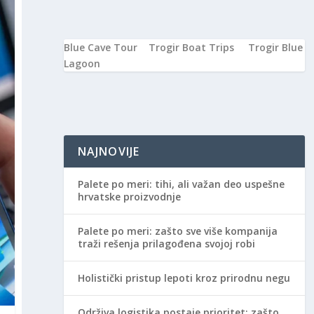
Blue Cave Tour
Trogir Boat Trips
Trogir Blue
Lagoon
NAJNOVIJE
Palete po meri: tihi, ali važan deo uspešne
hrvatske proizvodnje
Palete po meri: zašto sve više kompanija
traži rešenja prilagođena svojoj robi
Holistički pristup lepoti kroz prirodnu negu
Održiva logistika postaje prioritet: zašto