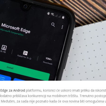
 Edge za Android
platformu, korisnici će uskoro imati priliku da iskoris
odatno približava konkurenciji na mobilnom tržištu. Trenutno postoje 
a. Međutim, za sada nije poznato kada će ova novina biti omogućena 