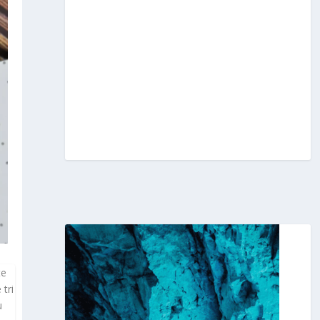
te
tri
u