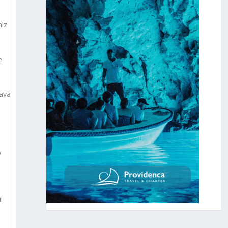
niz
e
ćava
o
i