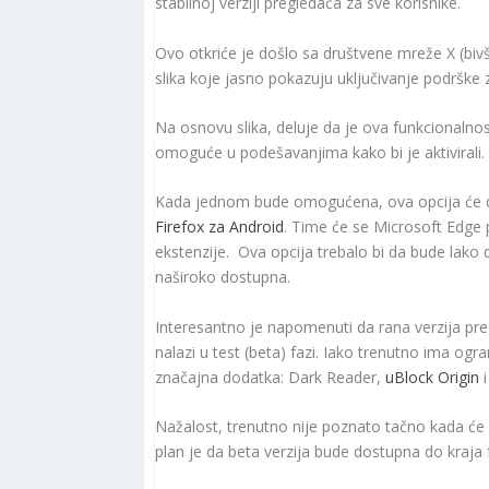
stabilnoj verziji pregledača za sve korisnike.
Ovo otkriće je došlo sa društvene mreže X (bivši
slika koje jasno pokazuju uključivanje podrške z
Na osnovu slika, deluje da je ova funkcionalnos
omoguće u podešavanjima kako bi je aktivirali.
Kada jednom bude omogućena, ova opcija će dozv
Firefox za Android
. Time će se Microsoft Edge 
ekstenzije. Ova opcija trebalo bi da bude lak
naširoko dostupna.
Interesantno je napomenuti da rana verzija pre
nalazi u test (beta) fazi. Iako trenutno ima ogr
značajna dodatka: Dark Reader,
uBlock Origin
i
Nažalost, trenutno nije poznato tačno kada će o
plan je da beta verzija bude dostupna do kraja 