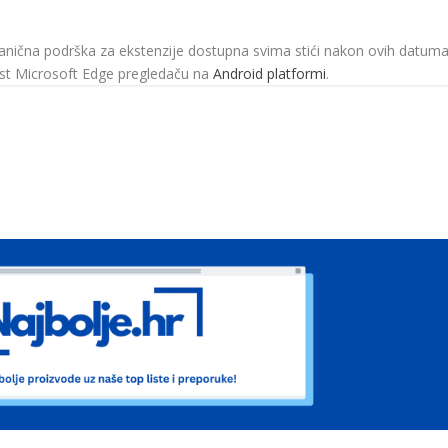
vanična podrška za ekstenzije dostupna svima stići nakon ovih datuma
nost Microsoft Edge pregledaču na
Android platformi
.