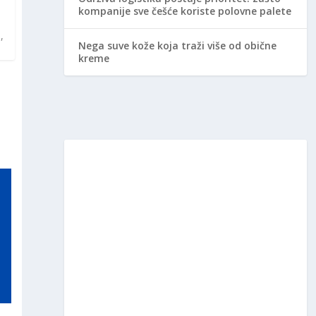
kompanije sve češće koriste polovne palete
,
Nega suve kože koja traži više od obične
kreme