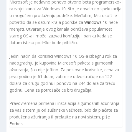
Microsoft je nedavno ponovo otvorio beta programersko-
razvojni kanal za Windows 10, što je dovelo do spekulacija
o mogućem produženju podrške. Međutim, Microsoft je
potvrdio da se datum kraja podrške za
Windows 10
neće
menjati. Otvaranje ovog kanala odražava popularnost
starog OS-a i može izazvati konfuziju i paniku kada se
datum isteka podrške bude približio.
Jedini način da korisnici Windows 10 OS-a izbegnu rok za
nadogradnju je kupovina Microsoft paketa sigurnosnih
ažuriranja, što nije jeftino. Za poslovne korisnike, cena za
prvu godinu je 61 dolar, zatim se udvostručuje na 122
dolara za drugu godinu i ponovo na 244 dolara za treću
godinu. Cena za potrošače će biti drugačija.
Pravovremena primena i instalacija sigurnosnih ažuriranja
za vaš sistem je od suštinske važnosti, bilo da plaćate za
produžena ažuriranja ili prelazite na novi sistem,
piše
Forbes
.