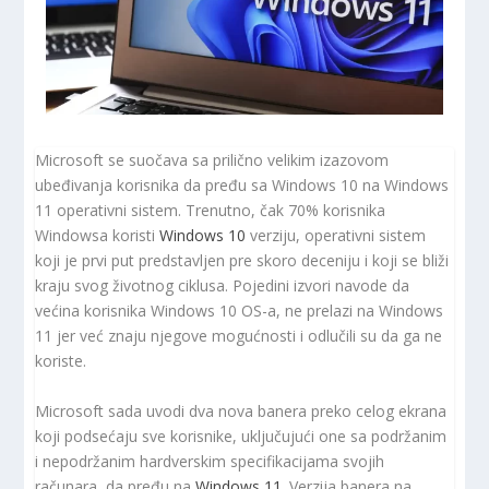
Microsoft se suočava sa prilično velikim izazovom
ubeđivanja korisnika da pređu sa Windows 10 na Windows
11 operativni sistem. Trenutno, čak 70% korisnika
Windowsa koristi
Windows 10
verziju, operativni sistem
koji je prvi put predstavljen pre skoro deceniju i koji se bliži
kraju svog životnog ciklusa. Pojedini izvori navode da
većina korisnika Windows 10 OS-a, ne prelazi na Windows
11 jer već znaju njegove mogućnosti i odlučili su da ga ne
koriste.
Microsoft sada uvodi dva nova banera preko celog ekrana
koji podsećaju sve korisnike, uključujući one sa podržanim
i nepodržanim hardverskim specifikacijama svojih
računara, da pređu na
Windows 11
. Verzija banera na