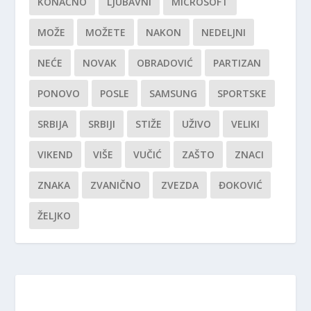
KONAČNO
LJUBAVNI
MICROSOFT
MOŽE
MOŽETE
NAKON
NEDELJNI
NEĆE
NOVAK
OBRADOVIĆ
PARTIZAN
PONOVO
POSLE
SAMSUNG
SPORTSKE
SRBIJA
SRBIJI
STIŽE
UŽIVO
VELIKI
VIKEND
VIŠE
VUČIĆ
ZAŠTO
ZNACI
ZNAKA
ZVANIČNO
ZVEZDA
ĐOKOVIĆ
ŽELJKO