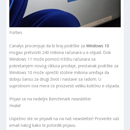
Forbes
Canalys procenjuje da bi kraj podrške za
Windows 10
mogao pretvoriti 240 miliona računara u e-otpad. Dok
Windows 11 može pomoći tržištu računara sa
pokretanjem novog ciklusa prodaje, prestanak podrške za
Windows 10 može sprečiti stotine miliona uređaja da
dobiju šansu za drugi život i nastave sa radom. U
suprotnom ova mera će proizvesti veliku količinu e-otpada.
Prijavi se na nedeljni Benchmark newsletter
Hvala!
Uspešno ste se prijavili na na naš newsletter! Proverite vaš
email nalog kako bi potvrdili prijavu.