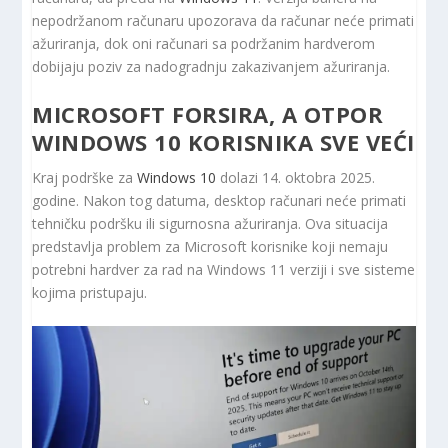
nepodržanom računaru upozorava da računar neće primati
ažuriranja, dok oni računari sa podržanim hardverom
dobijaju poziv za nadogradnju zakazivanjem ažuriranja.
MICROSOFT FORSIRA, A OTPOR
WINDOWS 10 KORISNIKA SVE VEĆI
Kraj podrške za
Windows 10
dolazi 14. oktobra 2025.
godine. Nakon tog datuma, desktop računari neće primati
tehničku podršku ili sigurnosna ažuriranja. Ova situacija
predstavlja problem za Microsoft korisnike koji nemaju
potrebni hardver za rad na Windows 11 verziji i sve sisteme
kojima pristupaju.