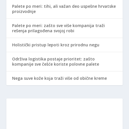
Palete po meri: tihi, ali važan deo uspešne hrvatske
proizvodnje
Palete po meri: zašto sve više kompanija traži
rešenja prilagođena svojoj robi
Holistički pristup lepoti kroz prirodnu negu
Održiva logistika postaje prioritet: zašto
kompanije sve češće koriste polovne palete
Nega suve kože koja traži više od obične kreme