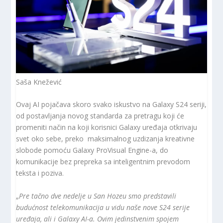
Saša Knežević
Ovaj AI pojačava skoro svako iskustvo na Galaxy S24 seriji,
od postavljanja novog standarda za pretragu koji će
promeniti način na koji korisnici Galaxy uređaja otkrivaju
svet oko sebe, preko maksimalnog uzdizanja kreativne
slobode pomoću Galaxy ProVisual Engine-a, do
komunikacije bez prepreka sa inteligentnim prevodom
teksta i poziva.
„
Pre tačno dve nedelje u San Hozeu smo predstavili
budućnost telekomunikacija u vidu naše nove S24 serije
uređaja, ali i Galaxy AI-a. Ovim jedinstvenim spojem