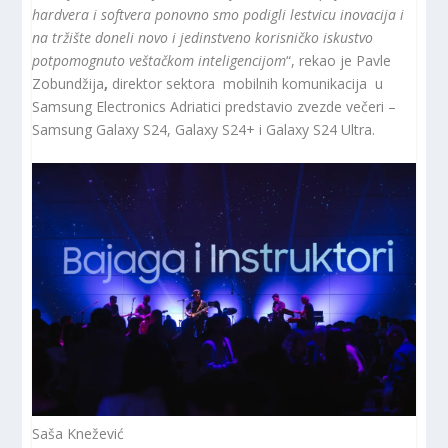
hardvera i softvera ponovno smo podigli lestvicu inovacija i
na tržište doneli novo i jedinstveno korisničko iskustvo
potpomognuto veštačkom inteligencijom
“, rekao je Pavle
Zobundžija
,
direktor sektora mobilnih komunikacija u
Samsung Electronics Adriatici predstavio zvezde večeri –
Samsung Galaxy S24, Galaxy S24+ i Galaxy S24 Ultra.
Saša Knežević