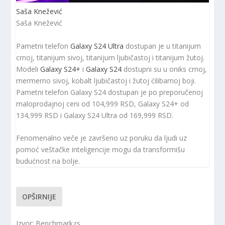
Saša Knežević
Saša Knežević
Pametni telefon
Galaxy S24 Ultra
dostupan je u titanijum
crnoj, titanijum sivoj, titanijum ljubičastoj i titanijum žutoj.
Modeli
Galaxy S24+
i
Galaxy S24
dostupni su u oniks crnoj,
mermerno sivoj, kobalt ljubičastoj i žutoj ćilibarnoj boji.
Pametni telefon Galaxy S24 dostupan je po preporučenoj
maloprodajnoj ceni od 104,999 RSD, Galaxy S24+ od
134,999 RSD i Galaxy S24 Ultra od 169,999 RSD.
Fenomenalno veče je završeno uz poruku da ljudi uz
pomoć veštačke inteligencije mogu da transformišu
budućnost na bolje.
OPŠIRNIJE
Izvor: Benchmark.rs