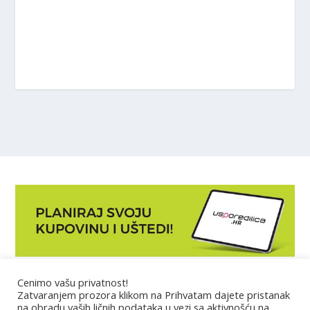
Cenimo vašu privatnost!
Marketing
Zatvaranjem prozora klikom na Prihvatam dajete pristanak
na obradu vaših ličnih podataka u vezi sa aktivnošću na