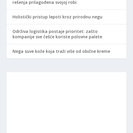
rešenja prilagođena svojoj robi
Holistički pristup lepoti kroz prirodnu negu
Održiva logistika postaje prioritet: zašto
kompanije sve češće koriste polovne palete
Nega suve kože koja traži više od obične kreme