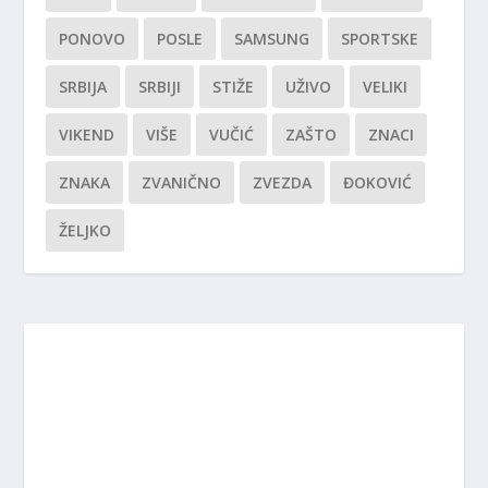
PONOVO
POSLE
SAMSUNG
SPORTSKE
SRBIJA
SRBIJI
STIŽE
UŽIVO
VELIKI
VIKEND
VIŠE
VUČIĆ
ZAŠTO
ZNACI
ZNAKA
ZVANIČNO
ZVEZDA
ĐOKOVIĆ
ŽELJKO