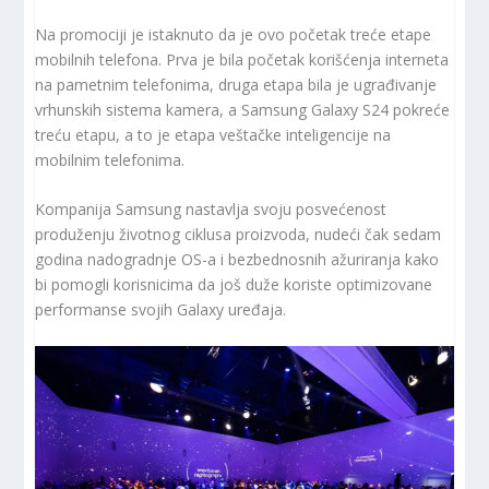
Na promociji je istaknuto da je ovo početak treće etape
mobilnih telefona. Prva je bila početak korišćenja interneta
na pametnim telefonima, druga etapa bila je ugrađivanje
vrhunskih sistema kamera, a Samsung Galaxy S24 pokreće
treću etapu, a to je etapa veštačke inteligencije na
mobilnim telefonima.
Kompanija Samsung nastavlja svoju posvećenost
produženju životnog ciklusa proizvoda, nudeći čak sedam
godina nadogradnje OS-a i bezbednosnih ažuriranja kako
bi pomogli korisnicima da još duže koriste optimizovane
performanse svojih Galaxy uređaja.