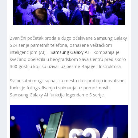
Zvanični početak prodaje dugo očekivane Samsung Galaxy
S24 serije pametnih telefona, osnažene veštačkom
inteligencijom (AI) –
Samsung Galaxy AI
– kompanija je
svečano obeležila u beogradskom Sava Centru pred skoro
300 gostiju koji su uživali uz pesme Bajage i Instruktora.
Svi prisutni mogli su na licu mesta da isprobaju inovativne
funkcije fotografisanja i snimanja uz pomoć novih
Samsung Galaxy AI funkcija legendarne S serije.