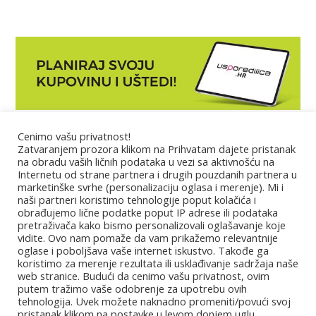
Cenimo vašu privatnost!
Marketing
Zatvaranjem prozora klikom na Prihvatam dajete pristanak
na obradu vaših ličnih podataka u vezi sa aktivnošću na
Internetu od strane partnera i drugih pouzdanih partnera u
Impressum
marketinške svrhe (personalizaciju oglasa i merenje). Mi i
naši partneri koristimo tehnologije poput kolačića i
obrađujemo lične podatke poput IP adrese ili podataka
Uslovi korišćenja
pretraživača kako bismo personalizovali oglašavanje koje
vidite. Ovo nam pomaže da vam prikažemo relevantnije
oglase i poboljšava vaše internet iskustvo. Takođe ga
Kontakt
koristimo za merenje rezultata ili usklađivanje sadržaja naše
web stranice. Budući da cenimo vašu privatnost, ovim
putem tražimo vaše odobrenje za upotrebu ovih
Partneri
tehnologija. Uvek možete naknadno promeniti/povući svoj
pristanak klikom na postavke u levom donjem uglu