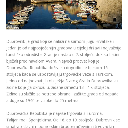
Dubrovnik je grad koji se nalazi na samom jugu Hrvatske i
jedan je od najposjećenijih gradova u cijeloj državi i najvažnije
turistiško odredište. Grad je nastao u 7. stoljeću dok su Latini
bježali pred navalom Avara. Najveći procvat koji je
Dubrovačka Republika doživjela dogodio se tijekom 16.
stoljeća kada se uspostavljaju trgovačke veze s Turskom.
Jedno od najpoznatijih obilježja Starog Grada Dubrovnika su
zidine koje ga okružuju, zidane između 13. i 17. stoljeća.
Zidine su služile za potrebe obrane i zaštite grada od napada,
a duge su 1940 te visoke do 25 metara.
Dubrovačka Republika je najviše trgovala s Turcima,
Talijanima i Španjolcima. Od 16. do 19. stoljeća, Dubrovnik se
smatrao glavnim pomorskim brodograđevnim i trgovačkim