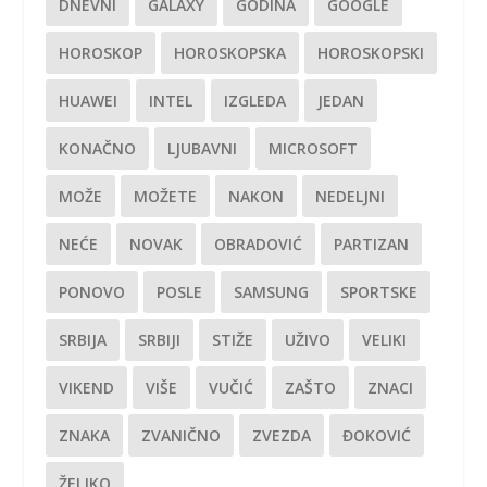
DNEVNI
GALAXY
GODINA
GOOGLE
HOROSKOP
HOROSKOPSKA
HOROSKOPSKI
HUAWEI
INTEL
IZGLEDA
JEDAN
KONAČNO
LJUBAVNI
MICROSOFT
MOŽE
MOŽETE
NAKON
NEDELJNI
NEĆE
NOVAK
OBRADOVIĆ
PARTIZAN
PONOVO
POSLE
SAMSUNG
SPORTSKE
SRBIJA
SRBIJI
STIŽE
UŽIVO
VELIKI
VIKEND
VIŠE
VUČIĆ
ZAŠTO
ZNACI
ZNAKA
ZVANIČNO
ZVEZDA
ĐOKOVIĆ
ŽELJKO