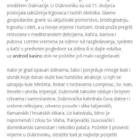
središtem Dalmacije. U Dubrovniku su od 11. stoljeća
postojala udruženja trgovaca i raznih obrtnika. Glavne
gospodarske grane su uključivale pomorstvo, brodogradnju,
trgovinu i obrt, a u novije vrijeme i turizam. Grad pruža pregršt
restorana s mediteranskim delicijama, kafića, barova i
pubova. Uzmite vremena za odmor od razgledavanja, sjednite
u kafić s predivnim pogledom sa zidina ili si dajte oduška
uz
android kasino
dok ne poželite još malo razgledavati.
Kako je grad opasan zidinama, tako i posjeduje mnoge kule i
utvrde koje danas služe kao turističke atrakcije. U njih se
ubrajaju kule Minčeta, Bokar s tvrđavama Lovrijenac, Sv. Ivan,
Revelin i utvrda Imperijal. Dubrovnik također obiluje i brojnim
crkvama i samostanima. Dubrovačka katedrala čuva zlatne i i
srebrne relikvijare, crkveno posuđe i slike talijanskih,
flamanskih i hrvatskih slikara. Uz katedralu, bitno je
napomenuti i crkvu Sv. Vlaha, franjevački, isusovački i
dominikanski samostan i nekoliko palača. Poželite li provesti
vrijeme u Dubrovniku, istražite kad je najbolje posjetiti