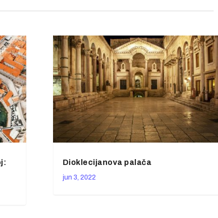
j:
Dioklecijanova palača
jun 3, 2022