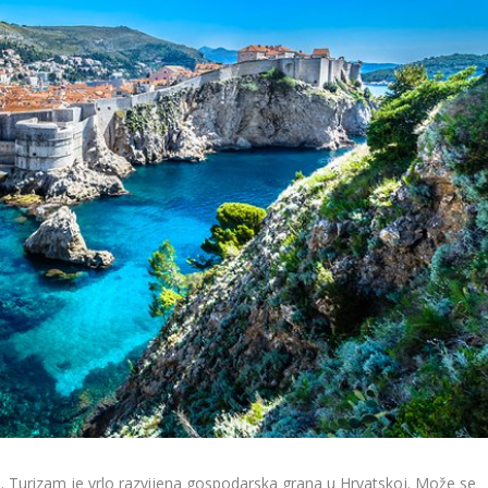
ti. Turizam je vrlo razvijena gospodarska grana u Hrvatskoj. Može se