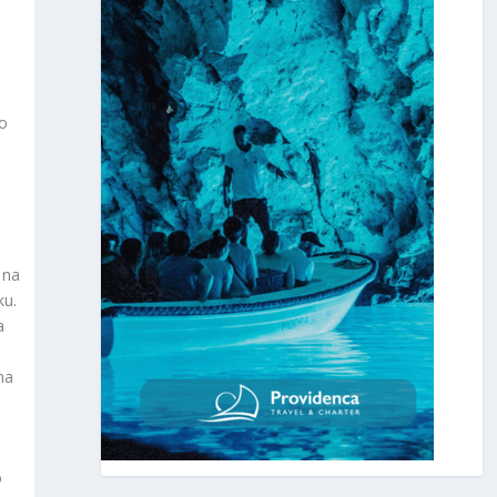
i
to
 na
ku.
a
ma
o