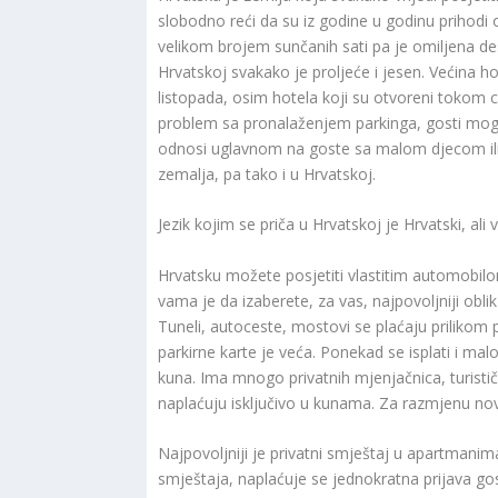
slobodno reći da su iz godine u godinu prihodi o
velikom brojem sunčanih sati pa je omiljena des
Hrvatskoj svakako je proljeće i jesen. Većina ho
listopada, osim hotela koji su otvoreni tokom c
problem sa pronalaženjem parkinga, gosti mogu 
odnosi uglavnom na goste sa malom djecom ili um
zemalja, pa tako i u Hrvatskoj.
Jezik kojim se priča u Hrvatskoj je Hrvatski, ali v
Hrvatsku možete posjetiti vlastitim automobi
vama je da izaberete, za vas, najpovoljniji ob
Tuneli, autoceste, mostovi se plaćaju prilikom p
parkirne karte je veća. Ponekad se isplati i mal
kuna. Ima mnogo privatnih mjenjačnica, turisti
naplaćuju isključivo u kunama. Za razmjenu novc
Najpovoljniji je privatni smještaj u apartmanim
smještaja, naplaćuje se jednokratna prijava gost