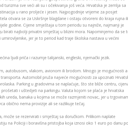
d turizma sve veći ali su i očekivanja još veća. Hrvatska je zemlja sa
tinacija u rano proljeće i jesen. Najpogodnije vrijeme za posjet
tela otvara se za Uskršnje blagdane i ostaju otvoreni do kraja rujna il
ijele godine. Cijene smještaja u tom periodu su najniže, najmanji je
birati najbolji privatni smještaj u blizini mora. Napominjemo da se 
irovljenike, jer je to period kad traje školska nastava u većini
ećina ljudi priča i razumje talijanski, engleski, njemački jezik.
lom, autobusom, vlakom, avionom ili brodom. Mnogo je mogućnosti a
lik transporta. Automobil pruža najveće mogućnosti za upoznati Hrvats
rolaska. Parking u gradovima se naplaćuje, što ste bliže centru, cijen
o prošetati i uštedjeti na parkingu. Valuta kojom se plaća je hrvatska
čkih ureda, banaka u kojima se može razmjeniti novac, jer u trgovina
a obično nema provizije ali se razlikuje tečaj.
a, može se rezervirati i smještaj sa doručkom. Prilikom naplate
iju na Policiji i boravišna pristojba koja iznosi oko 1 euro po danu p