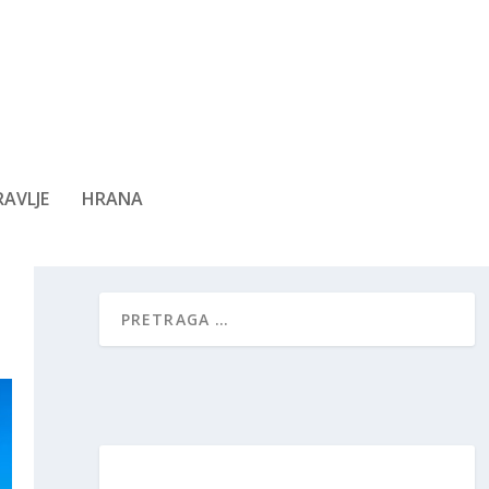
AVLJE
HRANA
U