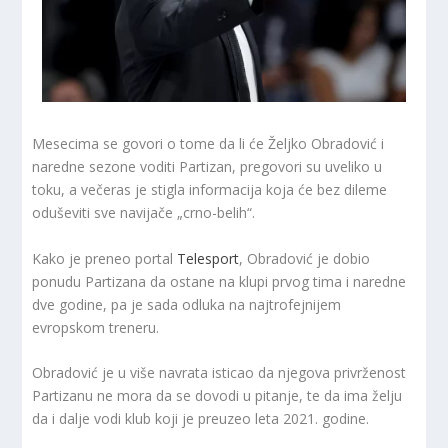
Mesecima se govori o tome da li će Željko Obradović i
naredne sezone voditi Partizan, pregovori su uveliko u
toku, a večeras je stigla informacija koja će bez dileme
oduševiti sve navijače „crno-belih“.
Kako je preneo portal
Telesport
, Obradović je dobio
ponudu Partizana da ostane na klupi prvog tima i naredne
dve godine, pa je sada odluka na najtrofejnijem
evropskom treneru.
Obradović je u više navrata isticao da njegova privrženost
Partizanu ne mora da se dovodi u pitanje, te da ima želju
da i dalje vodi klub koji je preuzeo leta 2021. godine.