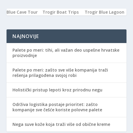
Blue Cave Tour
Trogir Boat Trips
Trogir Blue Lagoon
NAJNOVIJE
Palete po meri: tihi, ali važan deo uspešne hrvatske
proizvodnje
Palete po meri: zašto sve više kompanija traži
rešenja prilagođena svojoj robi
Holistički pristup lepoti kroz prirodnu negu
Održiva logistika postaje prioritet: zašto
kompanije sve češće koriste polovne palete
Nega suve kože koja traži više od obične kreme