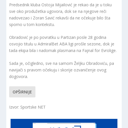
Predsednik kluba Ostoja Mijailović je rekao da je u toku
sve oko produžetka ugovora, dok se na njegove reči
nadovezao i Zoran Savić rekavši da ne očekuje bilo šta
sporno u tom kontekstu.
Obradović je po povratku u Partizan posle 28 godina
osvojio titulu u AdmiralBet ABA ligi prošle sezone, dok je
tada ekipa bila i nadomak plasmana na Fajnal for Evrolige.
Sada je, očigledno, sve na samom Željku Obradoviću, pa
navijači s pravom očekuju i skorije ozvaničenje ovog
dogovora.
OPŠIRNIJE
Izvor: Sportske NET