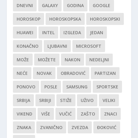
DNEVNI
GALAXY
GODINA
GOOGLE
HOROSKOP
HOROSKOPSKA
HOROSKOPSKI
HUAWEI
INTEL
IZGLEDA
JEDAN
KONAČNO
LJUBAVNI
MICROSOFT
MOŽE
MOŽETE
NAKON
NEDELJNI
NEĆE
NOVAK
OBRADOVIĆ
PARTIZAN
PONOVO
POSLE
SAMSUNG
SPORTSKE
SRBIJA
SRBIJI
STIŽE
UŽIVO
VELIKI
VIKEND
VIŠE
VUČIĆ
ZAŠTO
ZNACI
ZNAKA
ZVANIČNO
ZVEZDA
ĐOKOVIĆ