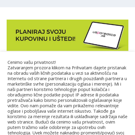
Cenimo vašu privatnost!
Marketing
Zatvaranjem prozora klikom na Prihvatam dajete pristanak
na obradu vaših ličnih podataka u vezi sa aktivnošću na
Internetu od strane partnera i drugih pouzdanih partnera u
Impressum
marketinške svrhe (personalizaciju oglasa i merenje). Mi i
naši partneri koristimo tehnologije poput kolačića i
obrađujemo lične podatke poput IP adrese ili podataka
Uslovi korišćenja
pretraživača kako bismo personalizovali oglašavanje koje
vidite. Ovo nam pomaže da vam prikažemo relevantnije
oglase i poboljšava vaše internet iskustvo. Takođe ga
Kontakt
koristimo za merenje rezultata ili usklađivanje sadržaja naše
web stranice. Budući da cenimo vašu privatnost, ovim
putem tražimo vaše odobrenje za upotrebu ovih
Partneri
tehnologija. Uvek možete naknadno promeniti/povući svoj