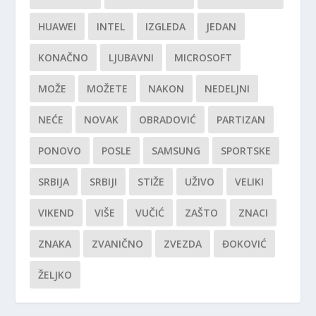
HUAWEI
INTEL
IZGLEDA
JEDAN
KONAČNO
LJUBAVNI
MICROSOFT
MOŽE
MOŽETE
NAKON
NEDELJNI
NEĆE
NOVAK
OBRADOVIĆ
PARTIZAN
PONOVO
POSLE
SAMSUNG
SPORTSKE
SRBIJA
SRBIJI
STIŽE
UŽIVO
VELIKI
VIKEND
VIŠE
VUČIĆ
ZAŠTO
ZNACI
ZNAKA
ZVANIČNO
ZVEZDA
ĐOKOVIĆ
ŽELJKO