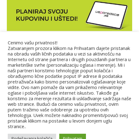
Cenimo vašu privatnost!
Marketing
Zatvaranjem prozora klikom na Prihvatam dajete pristanak
na obradu vaših ličnih podataka u vezi sa aktivnošću na
Internetu od strane partnera i drugih pouzdanih partnera u
Impressum
marketinške svrhe (personalizaciju oglasa i merenje). Mi i
naši partneri koristimo tehnologije poput kolačića i
obrađujemo lične podatke poput IP adrese ili podataka
Uslovi korišćenja
pretraživača kako bismo personalizovali oglašavanje koje
vidite. Ovo nam pomaže da vam prikažemo relevantnije
oglase i poboljšava vaše internet iskustvo. Takođe ga
Kontakt
koristimo za merenje rezultata ili usklađivanje sadržaja naše
web stranice. Budući da cenimo vašu privatnost, ovim
putem tražimo vaše odobrenje za upotrebu ovih
Partneri
tehnologija. Uvek možete naknadno promeniti/povući svoj
pristanak klikom na postavke u levom donjem uglu
Najbolje.hr
|
Za ljepšu našu
|
H1 Telekom
|
Superbrands
|
Croatia
stranice..
Gourmet 365
|
Virtuabit
|
Evrobook
|
Piplmetar
|
Smještaj za radnike –
Najmodavac.hr
|
Zdrava prehrana i savjeti – Marica TopFit
Podešavanja kolačića
Prihvatam