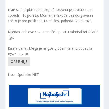
FMP se nije plasirao u plej-of i sezonu je završio sa 10
pobeda i 16 poraza. Mornar je takođe bez doigravanja
pošto je pretposlednji 13. sa šest pobeda i 20 poraza.
Nijedan klub ove sezone neće ispasti u AdmiralBet ABA 2
ligu.
Ranije danas Mega je na gostujućem terenu pobedila
Igokeu 92:78,
OPŠIRNIJE
Izvor: Sportske NET