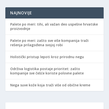
NAJNOVIJE
Palete po meri: tihi, ali važan deo uspešne hrvatske
proizvodnje
Palete po meri: zašto sve više kompanija traži
rešenja prilagođena svojoj robi
Holistički pristup lepoti kroz prirodnu negu
Održiva logistika postaje prioritet: zašto
kompanije sve češće koriste polovne palete
Nega suve kože koja traži više od obične kreme