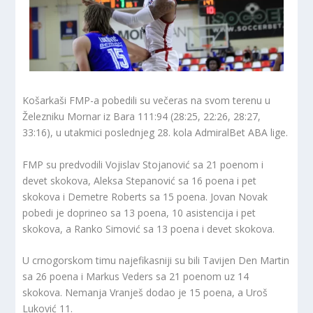
Košarkaši FMP-a pobedili su večeras na svom terenu u
Železniku Mornar iz Bara 111:94 (28:25, 22:26, 28:27,
33:16), u utakmici poslednjeg 28. kola AdmiralBet ABA lige.
FMP su predvodili Vojislav Stojanović sa 21 poenom i
devet skokova, Aleksa Stepanović sa 16 poena i pet
skokova i Demetre Roberts sa 15 poena. Jovan Novak
pobedi je doprineo sa 13 poena, 10 asistencija i pet
skokova, a Ranko Simović sa 13 poena i devet skokova.
U crnogorskom timu najefikasniji su bili Tavijen Den Martin
sa 26 poena i Markus Veders sa 21 poenom uz 14
skokova. Nemanja Vranješ dodao je 15 poena, a Uroš
Luković 11.